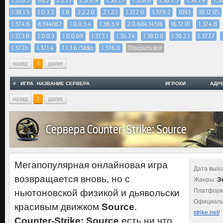
1.37.6.5
1105
2.2.1.1
1.37.0.9
1.38.1.7
1.37.6.6
1.38.2.5
1.36.7.9
1.3
1.38.1.5
1.0.3.3
1.8
2.2.2.0
2.1.2.1
1.37.2.0
1.37.9.2
1093
18.12.05
1.37.4.6
6394067
1.0.0.3.4
1.38.3.9
2.0.604.14516
16.12.01
1.37.4.8
1.37.3.8
1.0.0.3
1.0.0.69
1.37.3.1
1.36.7.4
1.38.0.0
1.38.2.1
1.37.7.7
1.37.7.6
1.37.1.4
1.1.3.6 /Stdio
1.37.6.0
Показать все
назад
1
далее
#
ИГРА
НАЗВАНИЕ СЕРВЕРА
ИГРОКИ
АДР
назад
1
далее
Сервера Counter-Strike: Source
Мегапопулярная онлайновая игра
Дата выхо
возвращается вновь, но с
Жанры:
Э
Платформ
ньютоновской физикой и дьявольски
Официаль
красивым движком
Source
.
strike.net/
Counter-Strike: Source
есть ни что