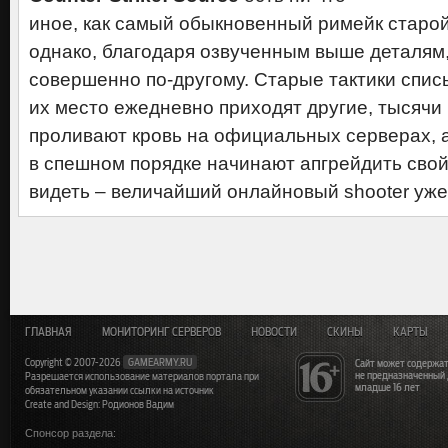
иное, как самый обыкновенный римейк старо
однако, благодаря озвученным выше деталям,
совершенно по-другому. Старые тактики списы
их место ежедневно приходят другие, тысячи
проливают кровь на официальных серверах, 
в спешном порядке начинают апгрейдить свой
видеть – величайший онлайновый shooter уже
ГЛАВНАЯ
МОНИТОРИНГ СЕРВЕРОВ
НОВОСТИ
СКИНЫ
КАРТЫ
Copyright © 2007-2026
GAMEARMY.RU
Сайт может содержат
не предназначенный
Разрешается использование материалов портала при
младше 16 лет
обязательном указании ссылки на источник
Create and Design: Родионов Вадим
Спонсор раздела: