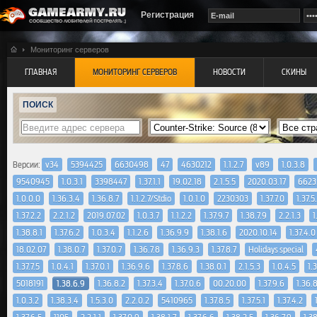
Регистрация
Мониторинг серверов
ГЛАВНАЯ
МОНИТОРИНГ СЕРВЕРОВ
НОВОСТИ
СКИНЫ
ПОИСК
Версии:
v34
5394425
6630498
47
4630212
1.1.2.7
v89
1.0.3.8
9540945
1.0.3.1
3398447
1.37.1.1
19.02.18
2.1.5.5
2020.03.17
6623
1.0.0.0
1.36.3.4
1.36.8.7
1.1.2.7/Stdio
1.0.1.0
2230303
1.37.7.0
1.37.5
1.37.2.2
2.2.1.2
2019.07.02
1.0.3.7
1.1.2.2
1.37.9.7
1.38.7.9
2.2.1.3
1
1.38.8.1
1.37.6.2
1.0.3.4
1.1.2.6
1.36.9.9
1.38.1.6
2020.10.14
1.37.4.0
18.02.07
1.38.0.7
1.37.0.7
1.36.7.8
1.36.9.3
1.37.8.7
Holidays special
1.37.7.5
1.0.4.1
1.37.0.1
1.36.9.6
1.37.8.6
1.38.0.1
2.1.5.3
1.0.4.5
1.
5018191
1.38.6.9
1.36.8.2
1.37.3.4
1.37.0.6
00.20.00
1.37.9.6
1.36.
1.0.3.2
1.38.3.4
1.5.3.0
2.2.0.2
5410965
1.37.8.5
1.37.5.1
1.37.4.2