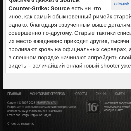
красивым движком
Source
.
strike.net/
Counter-Strike: Source
есть ни что
иное, как самый обыкновенный римейк старо
однако, благодаря озвученным выше деталям,
совершенно по-другому. Старые тактики списы
их место ежедневно приходят другие, тысячи
проливают кровь на официальных серверах, 
в спешном порядке начинают апгрейдить свой
видеть – величайший онлайновый shooter уже
ГЛАВНАЯ
МОНИТОРИНГ СЕРВЕРОВ
НОВОСТИ
СКИНЫ
КАРТЫ
Copyright © 2007-2026
GAMEARMY.RU
Сайт может содержат
не предназначенный
Разрешается использование материалов портала при
младше 16 лет
обязательном указании ссылки на источник
Create and Design: Родионов Вадим
Спонсор раздела: