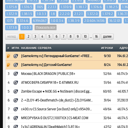
2022.06.08
1.0.3.2
1.38.3.4
1.5.3.0
2.2.0.2
5410965
1.37.8.5
1.37.5.
1.37.5.8
1.37.6.5
1105
2.2.1.1
1.37.0.9
1.38.1.7
1.37.6.6
1.38.2.5
1.36
1.37.2.9
1.38.1.5
1.0.3.3
1.8
2.2.2.0
2.1.2.1
1.37.2.0
1.37.9.2
1.36.7.1
1075
1.37.4.6
6394067
1.0.0.3.4
1.38.3.9
2.0.604.14516
16.12.01
1.
1.37.3.8
1.0.0.3
Показать все
..
назад
1
2
3
4
5
6
7
8
9
10
16
далее
#
ИГРА
НАЗВАНИЕ СЕРВЕРА
ИГРОКИ
АДРЕ
[GameArmy.ru] Легендарный GunGame! +FREE VIP
9/30
194.61.
[GameArmy.ru] Детский GunGame!
8/24
194.61.
3
Москва | BLACK DRAGON | PUBLIC |18+
52/64
46.174.5
4
АТМОСФЕРА СИБИРИ 18+ © ATMMIX.RU
51/64
46.174.4
5
Zombie Escape ● NiDE.GG ● NoSteam | discord.gg/nide
60/65
46.105.7
6
Z -=ZLOY-#5-Deathmatch-(de_dust2)-[ZLOYGAMES.COM]=-
31/64
37.230.13
7
c400.ru CS:Source Server [ex Dust2 only] v9540945 [HLstatsX]
49/64
46.174.5
8
МЯСОРУБКА © DUST2 | 100TICK | CS-MEAT.COM
32/64
46.174.5
9
[v34] ADRENALIN [DeathMatch] [LR] 16+
47/52
46.174.5