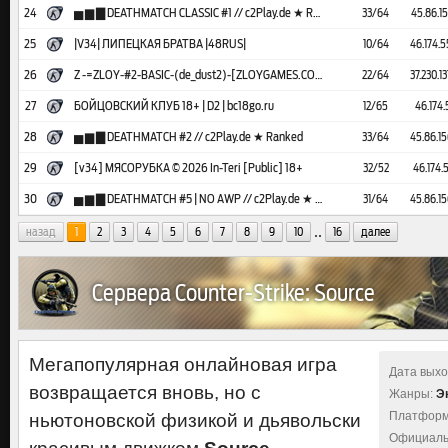
24
▅ ▆ ▇ DEATHMATCH CLASSIC #1 // c2Play.de ★ Ranked
33/64
45.86.15
25
|V34| ЛИПЕЦКАЯ БРАТВА |48RUS|
10/64
46.174.5
26
Z -=ZLOY-#2-BASIC-(de_dust2)-[ZLOYGAMES.COM]=-
22/64
37.230.13
27
БОЙЦОВСКИЙ КЛУБ 18+ | D2 | bc18go.ru
12/65
46.174.5
28
▅ ▆ ▇ DEATHMATCH #2 // c2Play.de ★ Ranked
33/64
45.86.15
29
[v34] МЯСОРУБКА © 2026 In-Teri [Public] 18+
32/52
46.174.5
30
▅ ▆ ▇ DEATHMATCH #5 | NO AWP // c2Play.de ★ Ranked
31/64
45.86.15
..
назад
1
2
3
4
5
6
7
8
9
10
16
далее
Сервера Counter-Strike: Source
Мегапопулярная онлайновая игра
Дата выхо
возвращается вновь, но с
Жанры:
Э
Платформ
ньютоновской физикой и дьявольски
Официаль