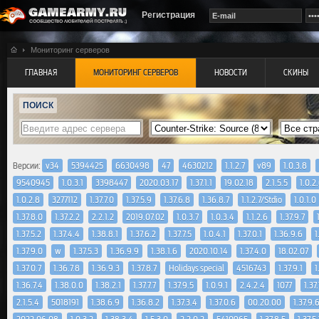
Регистрация
Мониторинг серверов
ГЛАВНАЯ
МОНИТОРИНГ СЕРВЕРОВ
НОВОСТИ
СКИНЫ
ПОИСК
Версии:
v34
5394425
6630498
47
4630212
1.1.2.7
v89
1.0.3.8
9540945
1.0.3.1
3398447
2020.03.17
1.37.1.1
19.02.18
2.1.5.5
1.0.2
1.0.2.8
3277112
1.37.7.0
1.37.5.9
1.37.6.8
1.36.8.7
1.1.2.7/Stdio
1.0.1.0
1.37.8.0
1.37.2.2
2.2.1.2
2019.07.02
1.0.3.7
1.0.3.4
1.1.2.6
1.37.9.7
1.37.5.2
1.37.4.4
1.38.8.1
1.37.6.2
1.37.7.5
1.0.4.1
1.37.0.1
1.36.9.6
1
1.37.9.0
w
1.37.5.3
1.36.9.9
1.38.1.6
2020.10.14
1.37.4.0
18.02.07
1.37.0.7
1.36.7.8
1.36.9.3
1.37.8.7
Holidays special
4516743
1.37.9.1
1
1.36.7.4
1.38.0.0
1.38.2.1
1.37.7.7
1.37.9.5
1.0.9.1
2.4.2.4
1077
1.37
2.1.5.4
5018191
1.38.6.9
1.36.8.2
1.37.3.4
1.37.0.6
00.20.00
1.37.9.