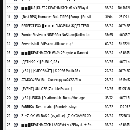
10
▅ ▆ ▇ US | DUST 2 DEATHMATCH #1 // c2Play.de ★ Ranked
35/64
104.167.2
11
[Best RPG] Human vs Bots T RPG | Europe | Prestige | Fastdl
31/64
23.109.4
12
PERFECT FOX █►►► ЛИCИЧKA ЖДET TEБЯ ◄◄◄█
38/64
46.174.5
13
Zombie Revival ● NiDE.GG ● NoSteam|Unlimited Ammo|Shop
33/65
46.105.7
14
Server is full - VIPs can still queue up!
62/64
54.37.24
15
▅ ▆ ▇ DEATHMATCH #3 // c2Play.de ★ Ranked
36/64
45.86.15
16
|ДЕТИ 90-X| [PUBLIC] 18+
60/65
46.174.4
17
[v34] † |КИЛОБАЙТ| † © 2026 Public 18+
24/64
46.174.5
18
АТМОСФЕРА 18+ | Скины оружий CS2/Zeu
25/64
46.174.5
19
[EVENT] UNLOZE | Zombie Escape |
54/65
51.195.18
20
[v34] LEGION | Deathmatch | Bomb/Hostage
33/42
46.174.5
21
FABRIKA | Deathmatch | Bomb/Hostage
30/52
194.93.2
22
Z -=ZLOY-#3-BASIC-(cs_office)-[ZLOYGAMES.COM]=-
25/64
37.230.13
23
▅ ▆ ▇ DEATHMATCH LARGE #4 // c2Play.de ★ Ranked
35/64
45.86.15