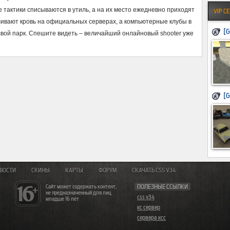
 тактики списываются в утиль, а на их место ежедневно приходят
VIP С
ливают кровь на официальных серверах, а компьютерные клубы в
вой парк. Спешите видеть – величайший онлайновый shooter уже
[G
ВОСТИ
СКИНЫ
КАРТЫ
ФОРУМ
СКАЧАТЬ CSS V34
Сайт может содержать контент,
ПОЛЕЗНЫЕ ССЫЛКИ
не предназначенный для лиц
css v34
младше 16 лет
кс сервер
сервера ксс