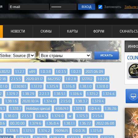
ия
Запомнить
Забыли 
НОВОСТИ
СКИНЫ
КАРТЫ
ФОРУМ
СКАЧАТЬ CS
ИНФО
COUN
630212
1.1.2.7
v89
1.0.3.8
1.0.3.5
1.0.2.1
2021.06.09
2.18
2.1.5.5
2020.03.17
6623512
1.0.2.8
3277112
1.0.2.6
.0.1.0
2230303
1.37.7.0
1.37.5.9
1.37.6.8
1.38.1.0
1.37.8.0
.2
1.37.9.7
1.38.7.9
2.2.1.3
1.38.5.1
1.37.6.4
1.37.5.2
1.37.4.4
9
1.38.1.6
2020.10.14
1.37.4.0
2.1.5.0
1.38.3.7
1.37.9.4
.9.3
1.37.8.7
Holidays special
4516743
1.37.9.1
1.0.4.4
1.36.7.6
1.38.0.1
2.1.5.3
1.0.4.5
1.37.9.0
w
1.37.5.3
2.1.5.4
.0.6
00.20.00
1.37.9.6
1.36.8.4
1.38.1.1
1.36.7.2
2022.06.08
5
1.37.8.5
1.37.5.1
1.37.4.2
1909615
1.0.0.76
1.37.5.8