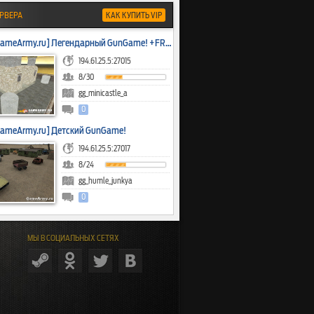
ЕРВЕРА
КАК КУПИТЬ VIP
[GameArmy.ru] Легендарный GunGame! +FREE VIP
194.61.25.5:27015
8/30
gg_minicastle_a
0
ameArmy.ru] Детский GunGame!
194.61.25.5:27017
8/24
gg_humle_junkya
0
МЫ В СОЦИАЛЬНЫХ СЕТЯХ