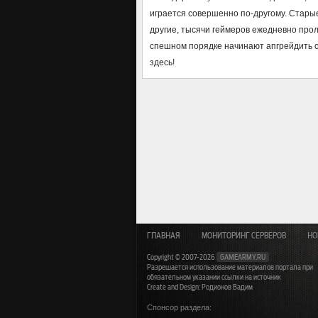
играется совершенно по-другому. Старые
другие, тысячи геймеров ежедневно про
спешном порядке начинают апгрейдить с
здесь!
ГЛАВНАЯ
МОНИТОРИНГ СЕРВЕРОВ
НО
Copyright © 2007-2026
GAMEARMY.RU
Разрешается использование материалов портала при
обязательном указании ссылки на источник
Create and Design: Родионов Вадим
Спонсор раздела: