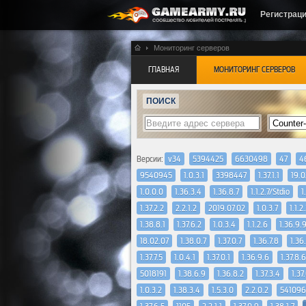
Регистрац
Мониторинг серверов
ГЛАВНАЯ
МОНИТОРИНГ СЕРВЕРОВ
ПОИСК
Версии:
v34
5394425
6630498
47
4
9540945
1.0.3.1
3398447
1.37.1.1
19.0
1.0.0.0
1.36.3.4
1.36.8.7
1.1.2.7/Stdio
1
1.37.2.2
2.2.1.2
2019.07.02
1.0.3.7
1.1.2
1.38.8.1
1.37.6.2
1.0.3.4
1.1.2.6
1.36.9.
18.02.07
1.38.0.7
1.37.0.7
1.36.7.8
1.36
1.37.7.5
1.0.4.1
1.37.0.1
1.36.9.6
1.37.8.6
5018191
1.38.6.9
1.36.8.2
1.37.3.4
1.37
1.0.3.2
1.38.3.4
1.5.3.0
2.2.0.2
541096