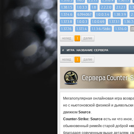
1.37.6.5
1105
2.2.1.1
1.37.0.9
1.38.1.7
1.38.1.5
1.0.3.3
1.8
2.2.2.0
2.1.2.1
1.
1.37.4.6
6394067
1.0.0.3.4
1.38.3.9
2
1.37.3.8
1.0.0.3
1.0.0.69
1.37.3.1
1.36.7
1.37.7.6
1.37.1.4
1.1.3.6 /Stdio
1.37.6.0
П
назад
1
далее
#
ИГРА
НАЗВАНИЕ СЕРВЕРА
назад
1
далее
Сервера Counter-St
Мегапопулярная онлайновая игра возвра
но с ньютоновской физикой и дьявольски
движком
Source
.
Counter-Strike: Source
есть ни что иное,
обыкновенный римейк старой доброй
«к
благодаря озвученным выше деталям, см