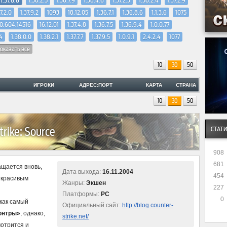
1.37.6.6
1.38.2.5
1.36.7.9
1.38.4.6
1.37.2.3
1.38.2.4
1.37.2.9
37.2.0
1.37.9.2
1093
18.12.05
1.36.7.1
1.36.8.6
1.1.3.6
1075
.0.604.14516
16.12.01
1.37.4.8
1.36.7.5
1.36.9.4
1.0.0.77
.4
1.38.0.0
1.38.2.1
1.37.7.7
1.37.9.5
1.0.9.1
2.4.2.4
1077
оказать все
10
30
50
ИГРОКИ
АДРЕС:ПОРТ
КАРТА
СТРАНА
10
30
50
rike: Source
СТАТ
908
681
щается вновь,
Дата выхода:
16.11.2004
454
 красивым
Жанры:
Экшен
227
Платформы:
PC
0
 как самый
Официальный сайт:
http://blog.counter-
онтры»
, однако,
strike.net/
отрится и