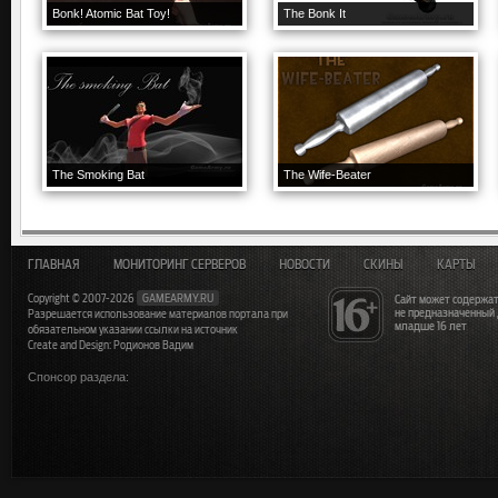
Bonk! Atomic Bat Toy!
The Bonk It
The Smoking Bat
The Wife-Beater
ГЛАВНАЯ
МОНИТОРИНГ СЕРВЕРОВ
НОВОСТИ
СКИНЫ
КАРТЫ
Copyright © 2007-2026
GAMEARMY.RU
Сайт может содержат
не предназначенный
Разрешается использование материалов портала при
младше 16 лет
обязательном указании ссылки на источник
Create and Design: Родионов Вадим
Спонсор раздела: