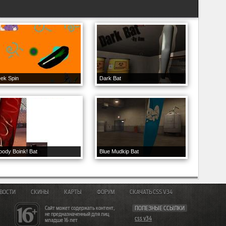
ek Spin
Dark Bat
oody Boink! Bat
Blue Mudkip Bat
ВОСТИ
СКИНЫ
КАРТЫ
ФОРУМ
СКАЧАТЬ CSS V34
Сайт может содержать контент,
ПОЛЕЗНЫЕ ССЫЛКИ
не предназначенный для лиц
css v34
младше 16 лет