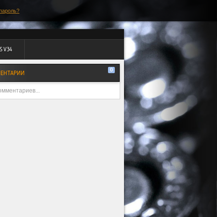
пароль?
S V34
0
ЕНТАРИИ
омментариев...