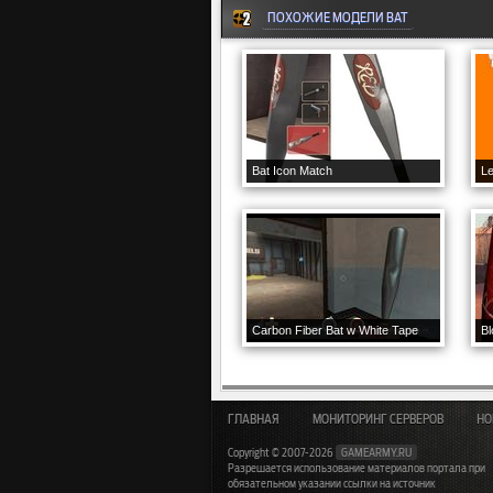
ПОХОЖИЕ МОДЕЛИ BAT
Bat Icon Match
Le
Carbon Fiber Bat w White Tape
Bl
ГЛАВНАЯ
МОНИТОРИНГ СЕРВЕРОВ
НО
Copyright © 2007-2026
GAMEARMY.RU
Разрешается использование материалов портала при
обязательном указании ссылки на источник