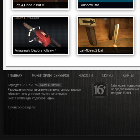
Left 4 Dead 2 Bat V1
Rainbow Bat
Amazingly Dav0rs Killsaw 4
Left4Dead2 Bat
ГЛАВНАЯ
МОНИТОРИНГ СЕРВЕРОВ
НОВОСТИ
СКИНЫ
КАРТЫ
Copyright © 2007-2026
GAMEARMY.RU
Сайт может содержат
не предназначенный
Разрешается использование материалов портала при
младше 16 лет
обязательном указании ссылки на источник
Create and Design: Родионов Вадим
Спонсор раздела: