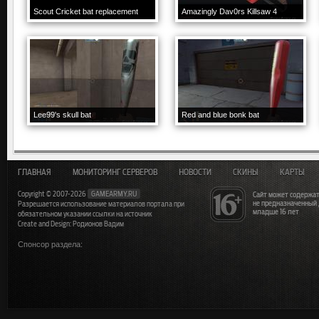
Scout Cricket bat replacement
Amazingly Dav0rs Killsaw 4
Lee99's skull bat
Red and blue bonk bat
ГЛАВНАЯ
МОНИТОРИНГ СЕРВЕРОВ
НОВОСТИ
СКИНЫ
КАРТЫ
Copyright © 2007-2026
GAMEARMY.RU
Сайт может содержат
не предназначенный
Разрешается использование материалов портала при
младше 16 лет
обязательном указании ссылки на источник
Create and Design: Родионов Вадим
Спонсор раздела: