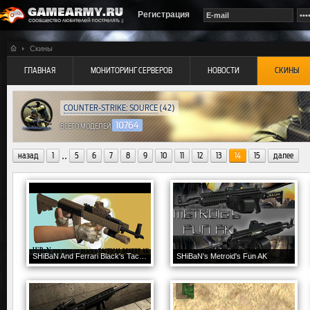
Регистрация
Скины
ГЛАВНАЯ
МОНИТОРИНГ СЕРВЕРОВ
НОВОСТИ
СКИНЫ
COUNTER-STRIKE: SOURCE
(42)
10764
ВСЕГО МОДЕЛЕЙ
..
назад
1
5
6
7
8
9
10
11
12
13
14
15
далее
SHiBaN And Ferrari Black's Tactical Desert AK
SHiBaN's Metroid's Fun AK