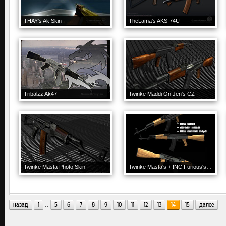
THAY's Ak Skin
TheLama's AKS-74U
Tribalzz Ak47
Twinke Maddi On Jen's CZ
Twinke Masta Photo Skin
Twinke Masta's + !NC!Furious's MADDI Ak74 Re-skin
..
назад
1
5
6
7
8
9
10
11
12
13
14
15
далее