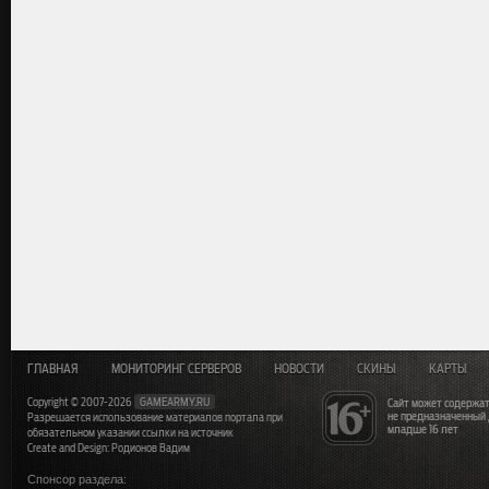
ГЛАВНАЯ
МОНИТОРИНГ СЕРВЕРОВ
НОВОСТИ
СКИНЫ
КАРТЫ
Copyright © 2007-2026
GAMEARMY.RU
Сайт может содержат
не предназначенный
Разрешается использование материалов портала при
младше 16 лет
обязательном указании ссылки на источник
Create and Design: Родионов Вадим
Спонсор раздела: