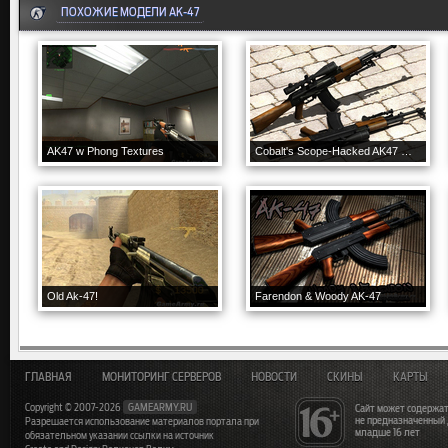
ПОХОЖИЕ МОДЕЛИ AK-47
AK47 w Phong Textures
Cobalt's Scope-Hacked AK47 With Bipods
Old Ak-47!
Farendon & Woody AK-47
ГЛАВНАЯ
МОНИТОРИНГ СЕРВЕРОВ
НОВОСТИ
СКИНЫ
КАРТЫ
Copyright © 2007-2026
GAMEARMY.RU
Сайт может содержат
не предназначенный
Разрешается использование материалов портала при
младше 16 лет
обязательном указании ссылки на источник