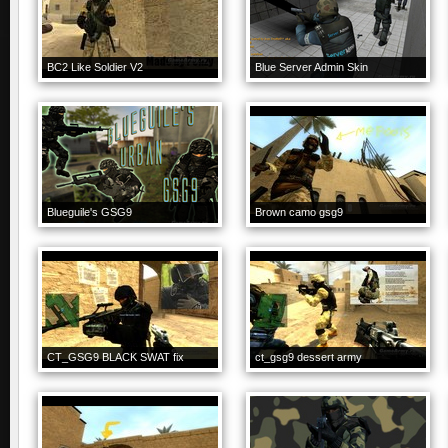
BC2 Like Soldier V2
Blue Server Admin Skin
Blueguile's GSG9
Brown camo gsg9
CT_GSG9 BLACK SWAT fix
ct_gsg9 dessert army