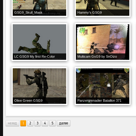
GSG9_Skull_Mask
Hammy's GSG9
LC GSG9 My first Re-Color
Multicam GsG9 by SnOizo
Olive Green GSG9
Panzergrenadier Bataillon 371
назад
1
2
3
4
5
далее