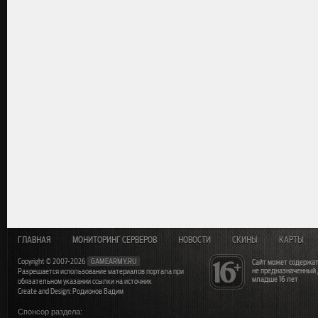
ГЛАВНАЯ
МОНИТОРИНГ СЕРВЕРОВ
НОВОСТИ
СКИНЫ
КАРТЫ
Copyright © 2007-2026
GAMEARMY.RU
Сайт может содержат
не предназначенный
Разрешается использование материалов портала при
младше 16 лет
обязательном указании ссылки на источник
Create and Design: Родионов Вадим
Спонсор раздела: