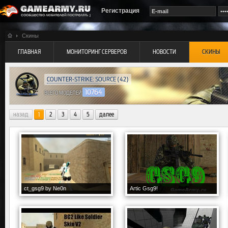
Регистрация
Скины
ГЛАВНАЯ
МОНИТОРИНГ СЕРВЕРОВ
НОВОСТИ
СКИНЫ
COUNTER-STRIKE: SOURCE
(42)
10764
ВСЕГО МОДЕЛЕЙ
назад
1
2
3
4
5
далее
ct_gsg9 by Ne0n
Artic Gsg9!