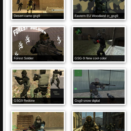
Desert camo gsg9
Eastern EU Woodland ct_gsg9
Forest Soldier
GSG-9 New cool color
GSG9 Redone
Gsg9 snow digital