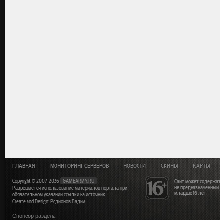
ГЛАВНАЯ
МОНИТОРИНГ СЕРВЕРОВ
НОВОСТИ
СКИНЫ
КАРТЫ
Copyright © 2007-2026
GAMEARMY.RU
Сайт может содержат
не предназначенный
Разрешается использование материалов портала при
младше 16 лет
обязательном указании ссылки на источник
Create and Design: Родионов Вадим
Спонсор раздела: