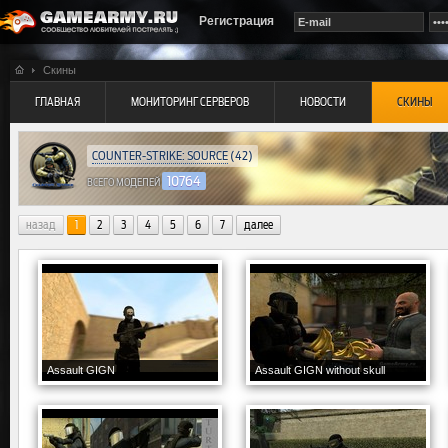
Регистрация
Скины
ГЛАВНАЯ
МОНИТОРИНГ СЕРВЕРОВ
НОВОСТИ
СКИНЫ
COUNTER-STRIKE: SOURCE
(42)
10764
ВСЕГО МОДЕЛЕЙ
назад
1
2
3
4
5
6
7
далее
Assault GIGN
Assault GIGN without skull