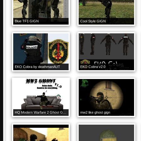
Blue TF1 GIGN
Cool Style GIGN
EKO Cobra by deathmanAUT
EKO Cobra v2.0
HQ Modern Warfare 2 Ghost GIGN
mw2 like ghost gign