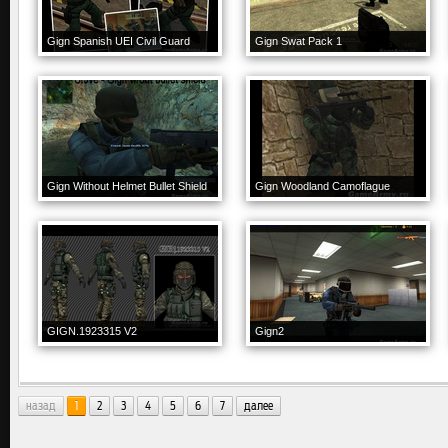
Gign Spanish UEI Civil Guard
Gign Swat Pack 1
Gign Without Helmet Bullet Shield
Gign Woodland Camoflague
GIGN.1923315 V2
Gign2
назад
1
2
3
4
5
6
7
далее