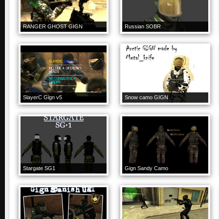
RANGER GHOST GIGN
Russian SOBR
SlayerC Gign v5
Snow camo GIGN
Stargate SG1
Gign Sandy Camo