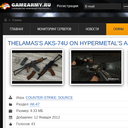
Регистрация
Скины
ГЛАВНАЯ
МОНИТОРИНГ СЕРВЕРОВ
НОВОСТИ
СКИНЫ
THELAMAS'S AKS-74U ON HYPERMETAL'S 
Игра:
COUNTER-STRIKE: SOURCE
Раздел:
AK-47
Размер: 9.33 МБ
Добавлен: 12 Января 2012
Голосов:
43