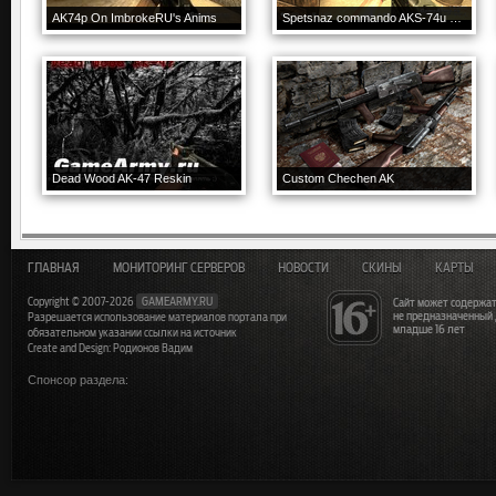
AK74p On ImbrokeRU's Anims
Spetsnaz commando AKS-74u Reorigin
Dead Wood AK-47 Reskin
Custom Chechen AK
ГЛАВНАЯ
МОНИТОРИНГ СЕРВЕРОВ
НОВОСТИ
СКИНЫ
КАРТЫ
Copyright © 2007-2026
GAMEARMY.RU
Сайт может содержат
не предназначенный
Разрешается использование материалов портала при
младше 16 лет
обязательном указании ссылки на источник
Create and Design: Родионов Вадим
Спонсор раздела: