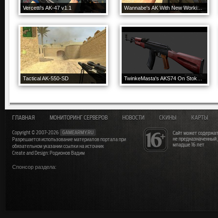
Vercetti's AK-47 v1.1
Wannabe's AK With New Working Wees
Tactical AK-550-SD
TwinkeMasta's AKS74 On Stoke's Anims
ГЛАВНАЯ
МОНИТОРИНГ СЕРВЕРОВ
НОВОСТИ
СКИНЫ
КАРТЫ
Copyright © 2007-2026
GAMEARMY.RU
Сайт может содержат
не предназначенный
Разрешается использование материалов портала при
младше 16 лет
обязательном указании ссылки на источник
Create and Design: Родионов Вадим
Спонсор раздела: