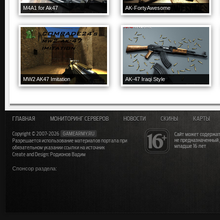
M4A1 for Ak47
AK-FortyAwesome
MW2 AK47 Imitation
AK-47 Iraqi Style
ГЛАВНАЯ
МОНИТОРИНГ СЕРВЕРОВ
НОВОСТИ
СКИНЫ
КАРТЫ
Copyright © 2007-2026
GAMEARMY.RU
Сайт может содержат
не предназначенный
Разрешается использование материалов портала при
младше 16 лет
обязательном указании ссылки на источник
Create and Design: Родионов Вадим
Спонсор раздела: