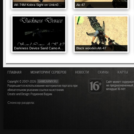
AK-74M Kobra Sight on Unkn0wn Animation
Ak-47
Darkness Device Sand Camo AK-47
Black wooden AK-47
ГЛАВНАЯ
МОНИТОРИНГ СЕРВЕРОВ
НОВОСТИ
СКИНЫ
КАРТЫ
Copyright © 2007-2026
GAMEARMY.RU
Сайт может содержат
не предназначенный
Разрешается использование материалов портала при
младше 16 лет
обязательном указании ссылки на источник
Create and Design: Родионов Вадим
Спонсор раздела: