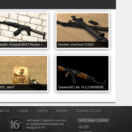
Cobalt's Firegold AK47 Reskin + Model Hack
Heckler Und Koch G3A3
UST_AK47
Twinkie!NC! AK 74 (LORDN00B Edits)
ВОСТИ
СКИНЫ
КАРТЫ
ФОРУМ
СКАЧАТЬ CSS V34
Сайт может содержать контент,
ПОЛЕЗНЫЕ ССЫЛКИ
не предназначенный для лиц
css v34
младше 16 лет