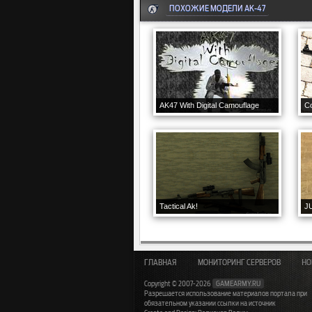
ПОХОЖИЕ МОДЕЛИ AK-47
AK47 With Digital Camouflage
Tactical Ak!
J
ГЛАВНАЯ
МОНИТОРИНГ СЕРВЕРОВ
НО
Copyright © 2007-2026
GAMEARMY.RU
Разрешается использование материалов портала при
обязательном указании ссылки на источник