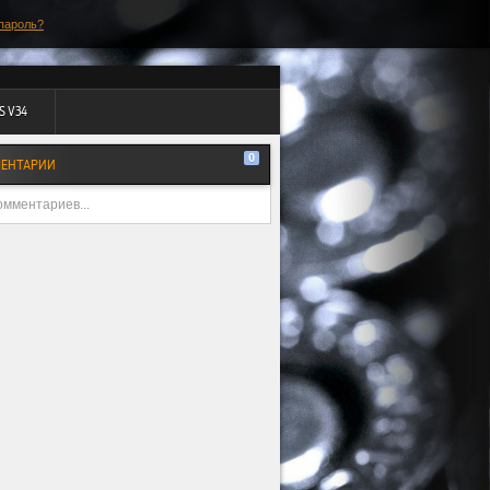
пароль?
S V34
0
ЕНТАРИИ
омментариев...