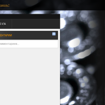
пароль?
S V34
0
ЕНТАРИИ
омментариев...