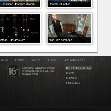
 Resolution Hostages (blood)
Deathly Ill Hosties
stage - Hardrockers
Nige111's hostages
ВОСТИ
СКИНЫ
КАРТЫ
ФОРУМ
СКАЧАТЬ CSS V34
Сайт может содержать контент,
ПОЛЕЗНЫЕ ССЫЛКИ
не предназначенный для лиц
css v34
младше 16 лет
кс сервер
сервера ксс