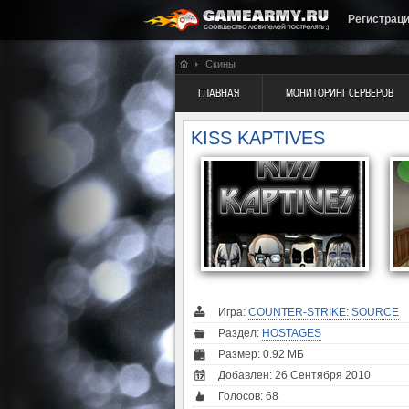
Регистрац
Скины
ГЛАВНАЯ
МОНИТОРИНГ СЕРВЕРОВ
KISS KAPTIVES
Игра:
COUNTER-STRIKE: SOURCE
Раздел:
HOSTAGES
Размер: 0.92 МБ
Добавлен: 26 Сентября 2010
Голосов:
68