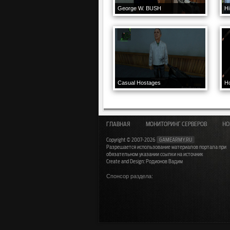
George W. BUSH
Hi
Casual Hostages
Ho
ГЛАВНАЯ
МОНИТОРИНГ СЕРВЕРОВ
НО
Copyright © 2007-2026
GAMEARMY.RU
Разрешается использование материалов портала при
обязательном указании ссылки на источник
Create and Design: Родионов Вадим
Спонсор раздела: