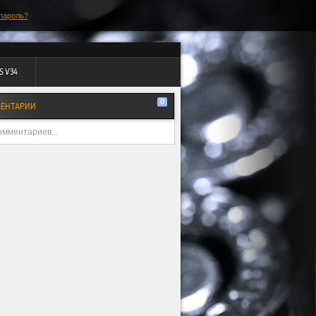
пароль?
S V34
0
ЕНТАРИИ
омментариев...