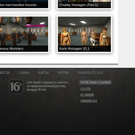
lve merchandise hossies
Chubby Hostages (Part 1)
amous Monsters
Korin Hostages V1.1
ВОСТИ
СКИНЫ
КАРТЫ
ФОРУМ
СКАЧАТЬ CSS V34
Сайт может содержать контент,
ПОЛЕЗНЫЕ ССЫЛКИ
не предназначенный для лиц
css v34
младше 16 лет
кс сервер
сервера ксс