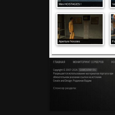
Mini HOSTAGES !
Va
Aperture hossies
F
ГЛАВНАЯ
МОНИТОРИНГ СЕРВЕРОВ
НО
Copyright © 2007-2026
GAMEARMY.RU
Разрешается использование материалов портала при
обязательном указании ссылки на источник
Create and Design: Родионов Вадим
Спонсор раздела: