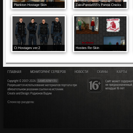
Plankton Hostage Skin
ZakuPanda555's Panda Chicks
Ct Hostages ver.2
Hosties Re-Skin
ГЛАВНАЯ
МОНИТОРИНГ СЕРВЕРОВ
НОВОСТИ
СКИНЫ
КАРТЫ
Copyright © 2007-2026
GAMEARMY.RU
Сайт может содержат
не предназначенный
Разрешается использование материалов портала при
младше 16 лет
обязательном указании ссылки на источник
Create and Design: Родионов Вадим
Спонсор раздела: