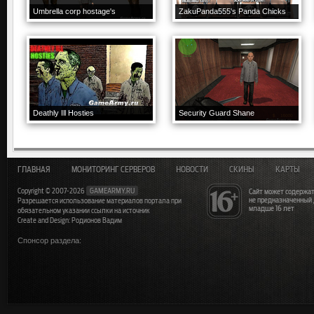
Umbrella corp hostage's
ZakuPanda555's Panda Chicks
Deathly Ill Hosties
Security Guard Shane
ГЛАВНАЯ
МОНИТОРИНГ СЕРВЕРОВ
НОВОСТИ
СКИНЫ
КАРТЫ
Copyright © 2007-2026
GAMEARMY.RU
Сайт может содержат
не предназначенный
Разрешается использование материалов портала при
младше 16 лет
обязательном указании ссылки на источник
Create and Design: Родионов Вадим
Спонсор раздела: