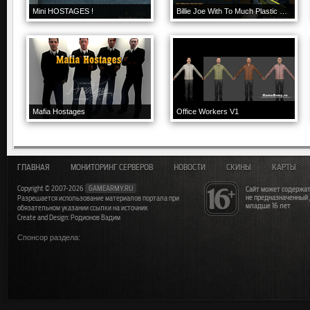
Mini HOSTAGES !
Billie Joe With To Much Plastic Surgery
Mafia Hostages
Office Workers V1
ГЛАВНАЯ
МОНИТОРИНГ СЕРВЕРОВ
НОВОСТИ
СКИНЫ
КАРТЫ
Copyright © 2007-2026
GAMEARMY.RU
Сайт может содержат
не предназначенный
Разрешается использование материалов портала при
младше 16 лет
обязательном указании ссылки на источник
Create and Design: Родионов Вадим
Спонсор раздела: