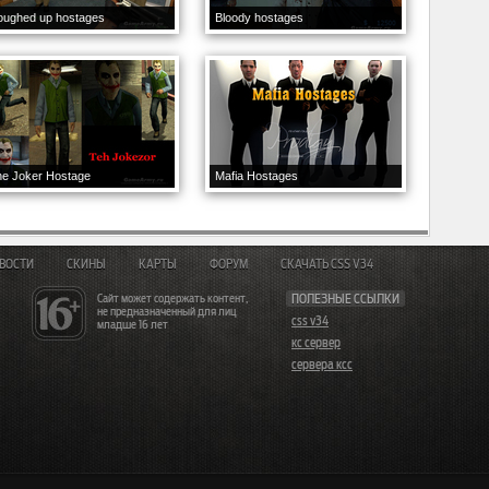
oughed up hostages
Bloody hostages
he Joker Hostage
Mafia Hostages
ВОСТИ
СКИНЫ
КАРТЫ
ФОРУМ
СКАЧАТЬ CSS V34
Сайт может содержать контент,
ПОЛЕЗНЫЕ ССЫЛКИ
не предназначенный для лиц
css v34
младше 16 лет
кс сервер
сервера ксс