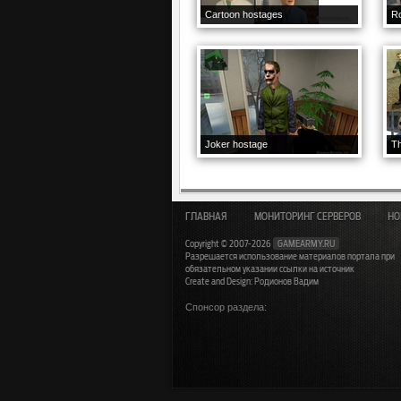
Cartoon hostages
R
Joker hostage
T
ГЛАВНАЯ
МОНИТОРИНГ СЕРВЕРОВ
НО
Copyright © 2007-2026
GAMEARMY.RU
Разрешается использование материалов портала при
обязательном указании ссылки на источник
Create and Design: Родионов Вадим
Спонсор раздела: