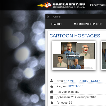
Регистрац
Скины
ГЛАВНАЯ
МОНИТОРИНГ СЕРВЕРОВ
CARTOON HOSTAGES
Игра:
COUNTER-STRIKE: SOURCE
Раздел:
HOSTAGES
Размер: 0.45 МБ
Добавлен: 26 Сентября 2010
Голосов:
59