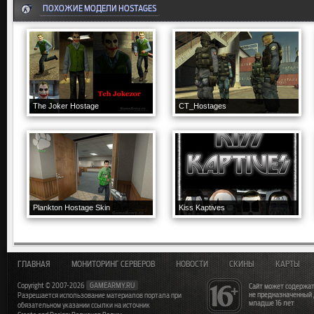
ПОХОЖИЕ МОДЕЛИ HOSTAGES
The Joker Hostage
CT_Hostages
Plankton Hostage Skin
Kiss Kaptives
ГЛАВНАЯ
МОНИТОРИНГ СЕРВЕРОВ
НОВОСТИ
СКИНЫ
КАРТЫ
Copyright © 2007-2026
GAMEARMY.RU
Сайт может содержат
не предназначенный
Разрешается использование материалов портала при
младше 16 лет
обязательном указании ссылки на источник