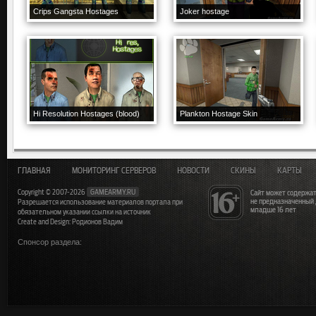
Crips Gangsta Hostages
Joker hostage
Hi Resolution Hostages (blood)
Plankton Hostage Skin
ГЛАВНАЯ
МОНИТОРИНГ СЕРВЕРОВ
НОВОСТИ
СКИНЫ
КАРТЫ
Copyright © 2007-2026
GAMEARMY.RU
Сайт может содержат
не предназначенный
Разрешается использование материалов портала при
младше 16 лет
обязательном указании ссылки на источник
Create and Design: Родионов Вадим
Спонсор раздела: