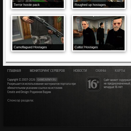
Terror hostie pack
Roughed up hostages
Camoflagued Hostages
Cultist Hostages
ГЛАВНАЯ
МОНИТОРИНГ СЕРВЕРОВ
НОВОСТИ
СКИНЫ
КАРТЫ
Copyright © 2007-2026
GAMEARMY.RU
Сайт может содержат
не предназначенный
Разрешается использование материалов портала при
младше 16 лет
обязательном указании ссылки на источник
Create and Design: Родионов Вадим
Спонсор раздела: