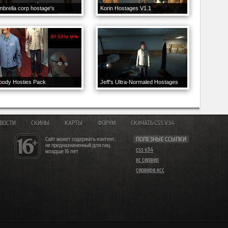
brella corp hostage's
Korin Hostages V1.1
oody Hosties Pack
Jeff's Ultra-Normaled Hostages
ВОСТИ
СКИНЫ
КАРТЫ
ФОРУМ
СКАЧАТЬ CSS V34
Сайт может содержать контент,
ПОЛЕЗНЫЕ ССЫЛКИ
не предназначенный для лиц
css v34
младше 16 лет
кс сервер
сервера ксс