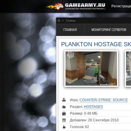
Регистрац
Скины
ГЛАВНАЯ
МОНИТОРИНГ СЕРВЕРОВ
PLANKTON HOSTAGE SK
Игра:
COUNTER-STRIKE: SOURCE
Раздел:
HOSTAGES
Размер: 0.48 МБ
Добавлен: 26 Сентября 2010
Голосов:
62