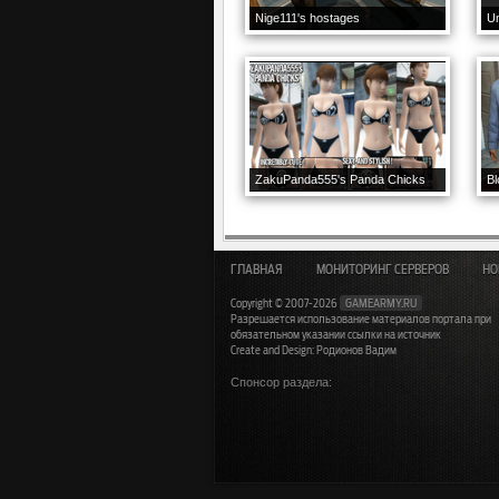
Nige111's hostages
Um
ZakuPanda555's Panda Chicks
Bl
ГЛАВНАЯ
МОНИТОРИНГ СЕРВЕРОВ
НО
Copyright © 2007-2026
GAMEARMY.RU
Разрешается использование материалов портала при
обязательном указании ссылки на источник
Create and Design: Родионов Вадим
Спонсор раздела: