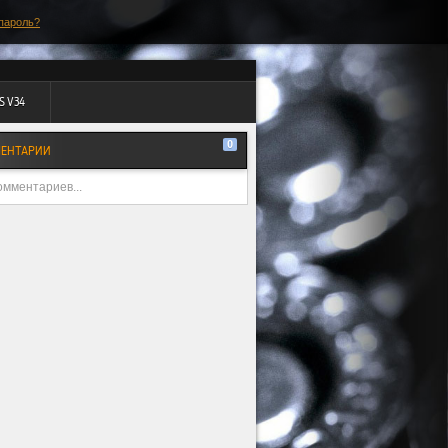
пароль?
S V34
0
ЕНТАРИИ
омментариев...