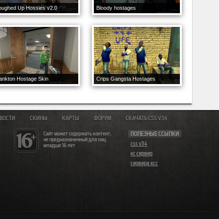
oughed Up Hossies v2.0
Bloody hostages
ankton Hostage Skin
Crips Gangsta Hostages
ВОСТИ
СКИНЫ
КАРТЫ
ФОРУМ
СКАЧАТЬ CSS V34
Сайт может содержать контент,
ПОЛЕЗНЫЕ ССЫЛКИ
не предназначенный для лиц
css v34
младше 16 лет
кс сервер
сервера ксс