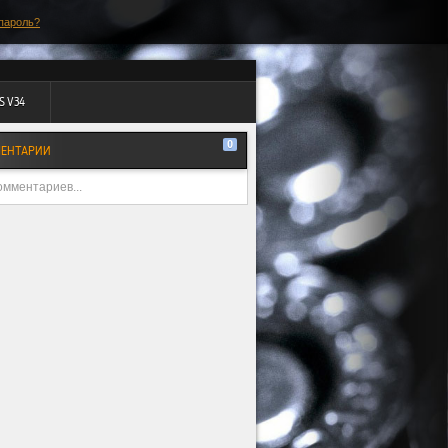
пароль?
S V34
0
ЕНТАРИИ
омментариев...