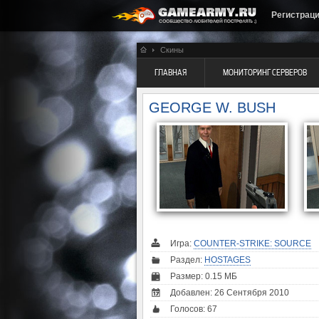
Регистрац
Скины
ГЛАВНАЯ
МОНИТОРИНГ СЕРВЕРОВ
GEORGE W. BUSH
Игра:
COUNTER-STRIKE: SOURCE
Раздел:
HOSTAGES
Размер: 0.15 МБ
Добавлен: 26 Сентября 2010
Голосов:
67