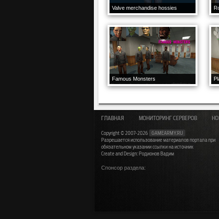
Valve merchandise hossies
R
Famous Monsters
Pl
ГЛАВНАЯ
МОНИТОРИНГ СЕРВЕРОВ
НО
Copyright © 2007-2026
GAMEARMY.RU
Разрешается использование материалов портала при
обязательном указании ссылки на источник
Create and Design: Родионов Вадим
Спонсор раздела: