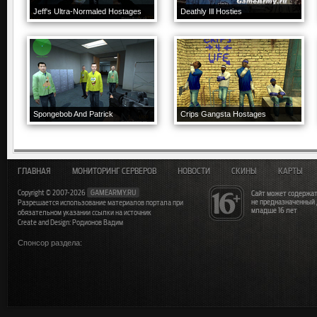
Jeff's Ultra-Normaled Hostages
Deathly Ill Hosties
Spongebob And Patrick
Crips Gangsta Hostages
ГЛАВНАЯ
МОНИТОРИНГ СЕРВЕРОВ
НОВОСТИ
СКИНЫ
КАРТЫ
Copyright © 2007-2026
GAMEARMY.RU
Сайт может содержат
не предназначенный
Разрешается использование материалов портала при
младше 16 лет
обязательном указании ссылки на источник
Create and Design: Родионов Вадим
Спонсор раздела: