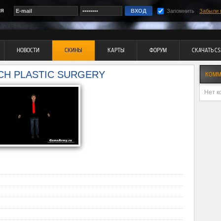
ия
Запомнить
Забыли 
НОВОСТИ
СКИНЫ
КАРТЫ
ФОРУМ
СКАЧАТЬ CS
UCH PLASTIC SURGERY
КОММ
Нет к