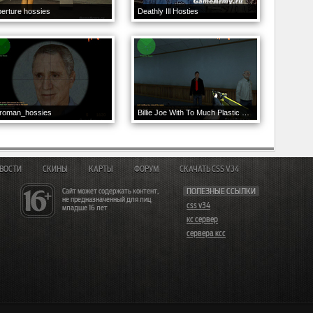
erture hossies
Deathly Ill Hosties
iroman_hossies
Billie Joe With To Much Plastic Surgery
ВОСТИ
СКИНЫ
КАРТЫ
ФОРУМ
СКАЧАТЬ CSS V34
Сайт может содержать контент,
ПОЛЕЗНЫЕ ССЫЛКИ
не предназначенный для лиц
css v34
младше 16 лет
кс сервер
сервера ксс