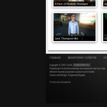
A Pack of Realistic Hostages
Ap
Jack Thompson like
C
ГЛАВНАЯ
МОНИТОРИНГ СЕРВЕРОВ
НО
Copyright © 2007-2026
GAMEARMY.RU
Разрешается использование материалов портала при
обязательном указании ссылки на источник
Create and Design: Родионов Вадим
Спонсор раздела: