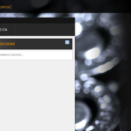
пароль?
S V34
0
ЕНТАРИИ
омментариев...