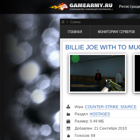
Регистрац
Скины
ГЛАВНАЯ
МОНИТОРИНГ СЕРВЕРОВ
BILLIE JOE WITH TO M
Игра:
COUNTER-STRIKE: SOURCE
Раздел:
HOSTAGES
Размер: 0.49 МБ
Добавлен: 21 Сентября 2010
Голосов:
69