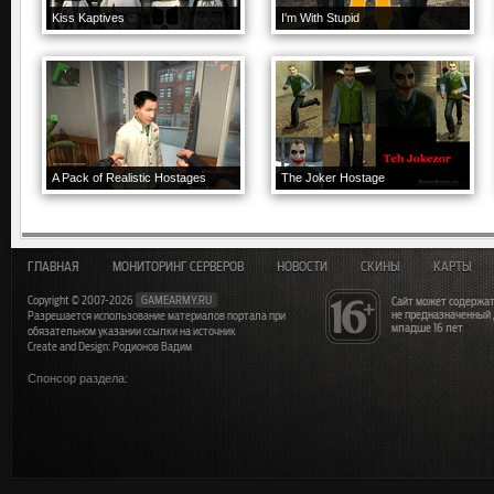
Kiss Kaptives
I'm With Stupid
A Pack of Realistic Hostages
The Joker Hostage
ГЛАВНАЯ
МОНИТОРИНГ СЕРВЕРОВ
НОВОСТИ
СКИНЫ
КАРТЫ
Copyright © 2007-2026
GAMEARMY.RU
Сайт может содержат
не предназначенный
Разрешается использование материалов портала при
младше 16 лет
обязательном указании ссылки на источник
Create and Design: Родионов Вадим
Спонсор раздела: