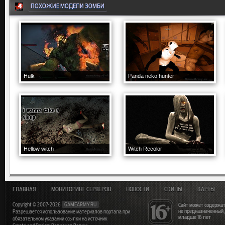
ПОХОЖИЕ МОДЕЛИ ЗОМБИ
Hulk
Panda neko hunter
Hellow witch
Witch Recolor
ГЛАВНАЯ
МОНИТОРИНГ СЕРВЕРОВ
НОВОСТИ
СКИНЫ
КАРТЫ
Copyright © 2007-2026
GAMEARMY.RU
Сайт может содержат
не предназначенный
Разрешается использование материалов портала при
младше 16 лет
обязательном указании ссылки на источник