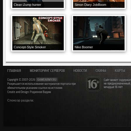
Clean iJump hunter
Simon Diary JobBoom
Concept-Style Smoker
Nike Boomer
ГЛАВНАЯ
МОНИТОРИНГ СЕРВЕРОВ
НОВОСТИ
СКИНЫ
КАРТЫ
Copyright © 2007-2026
GAMEARMY.RU
Сайт может содержат
не предназначенный
Разрешается использование материалов портала при
младше 16 лет
обязательном указании ссылки на источник
Create and Design: Родионов Вадим
Спонсор раздела: