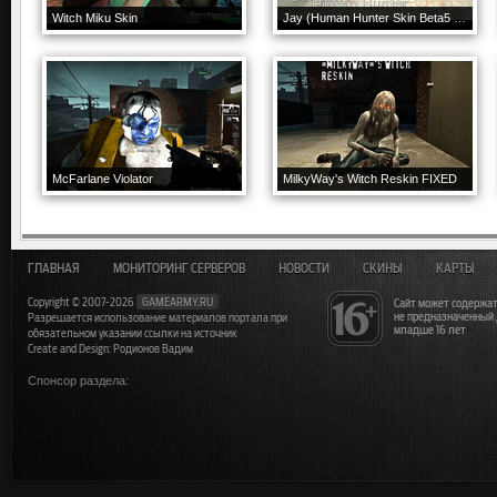
Witch Miku Skin
Jay (Human Hunter Skin Beta5 Version)
McFarlane Violator
MilkyWay's Witch Reskin FIXED
ГЛАВНАЯ
МОНИТОРИНГ СЕРВЕРОВ
НОВОСТИ
СКИНЫ
КАРТЫ
Copyright © 2007-2026
GAMEARMY.RU
Сайт может содержат
не предназначенный
Разрешается использование материалов портала при
младше 16 лет
обязательном указании ссылки на источник
Create and Design: Родионов Вадим
Спонсор раздела: