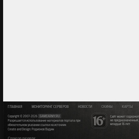
ГЛАВНАЯ
МОНИТОРИНГ СЕРВЕРОВ
НОВОСТИ
СКИНЫ
КАРТЫ
Copyright © 2007-2026
GAMEARMY.RU
Сайт может содержат
не предназначенный
Разрешается использование материалов портала при
младше 16 лет
обязательном указании ссылки на источник
Create and Design: Родионов Вадим
Спонсор раздела: