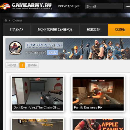
Регистрация
Скины
ГЛАВНАЯ
МОНИТОРИНГ СЕРВЕРОВ
НОВОСТИ
СКИНЫ
TEAM FORTRESS 2
(159)
3207
ВСЕГО МОДЕЛЕЙ
назад
1
далее
Dont Even Use.(The Chain Of Command)
Family Business Fix