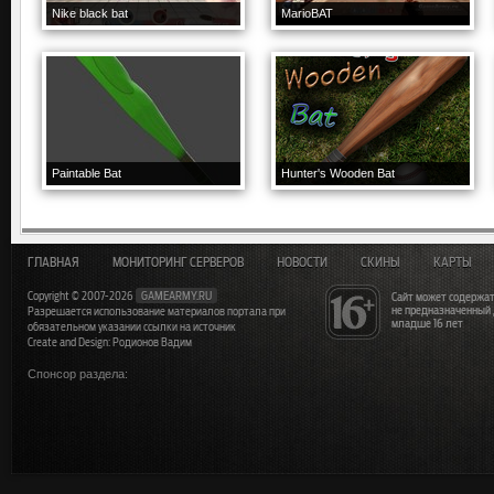
Nike black bat
MarioBAT
Paintable Bat
Hunter's Wooden Bat
ГЛАВНАЯ
МОНИТОРИНГ СЕРВЕРОВ
НОВОСТИ
СКИНЫ
КАРТЫ
Copyright © 2007-2026
GAMEARMY.RU
Сайт может содержат
не предназначенный
Разрешается использование материалов портала при
младше 16 лет
обязательном указании ссылки на источник
Create and Design: Родионов Вадим
Спонсор раздела: