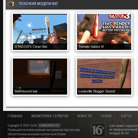
ПОХОЖИЕ МОДЕЛИ BAT
GTAGOD's Clean Bat
Tomato Sauce III
Swimbound bat
Louisville Slugger Sound
ГЛАВНАЯ
МОНИТОРИНГ СЕРВЕРОВ
НОВОСТИ
СКИНЫ
КАРТЫ
Copyright © 2007-2026
GAMEARMY.RU
Сайт может содержат
не предназначенный
Разрешается использование материалов портала при
младше 16 лет
обязательном указании ссылки на источник