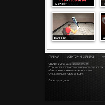
Fly Swatter
R
Trance bat
Sa
ГЛАВНАЯ
МОНИТОРИНГ СЕРВЕРОВ
НО
Copyright © 2007-2026
GAMEARMY.RU
Разрешается использование материалов портала при
обязательном указании ссылки на источник
Create and Design: Родионов Вадим
Спонсор раздела: