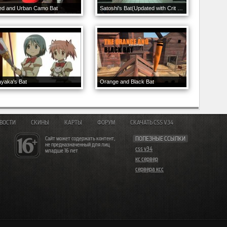
ed and Urban Camo Bat
Satoshi's Bat(Updated with Crit Shine Effect)
yaka's Bat
Orange and Black Bat
ВОСТИ
СКИНЫ
КАРТЫ
ФОРУМ
СКАЧАТЬ CSS V34
Сайт может содержать контент,
ПОЛЕЗНЫЕ ССЫЛКИ
не предназначенный для лиц
css v34
младше 16 лет
кс сервер
сервера ксс