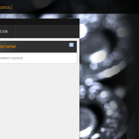
пароль?
S V34
0
ЕНТАРИИ
омментариев...