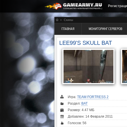
Регистрац
Скины
ГЛАВНАЯ
МОНИТОРИНГ СЕРВЕРОВ
LEE99'S SKULL BAT
Игра:
TEAM FORTRESS 2
Раздел:
BAT
Размер: 4.47 МБ
Добавлен: 14 Февраля 2011
Голосов:
56