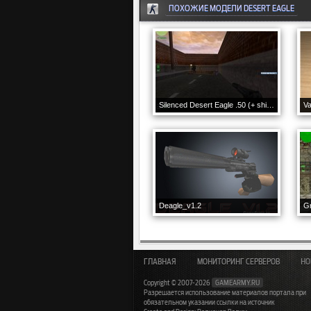
ПОХОЖИЕ МОДЕЛИ DESERT EAGLE
Silenced Desert Eagle .50 (+ shield model)
Deagle_v1.2
G
ГЛАВНАЯ
МОНИТОРИНГ СЕРВЕРОВ
НО
Copyright © 2007-2026
GAMEARMY.RU
Разрешается использование материалов портала при
обязательном указании ссылки на источник