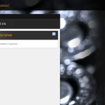
пароль?
S V34
0
ЕНТАРИИ
омментариев...