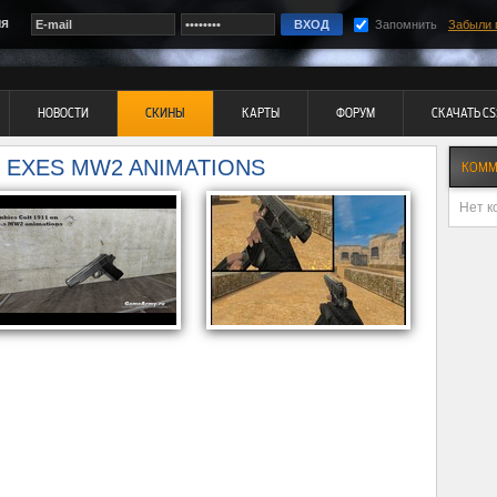
ия
Запомнить
Забыли 
НОВОСТИ
СКИНЫ
КАРТЫ
ФОРУМ
СКАЧАТЬ CS
N EXES MW2 ANIMATIONS
КОММ
Нет к