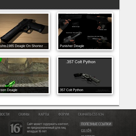
Vashts1985 Deagle On Shortez Anim
Punisher Deagle
reen Deagle
357 Colt Python
ВОСТИ
СКИНЫ
КАРТЫ
ФОРУМ
СКАЧАТЬ CSS V34
Сайт может содержать контент,
ПОЛЕЗНЫЕ ССЫЛКИ
не предназначенный для лиц
css v34
младше 16 лет