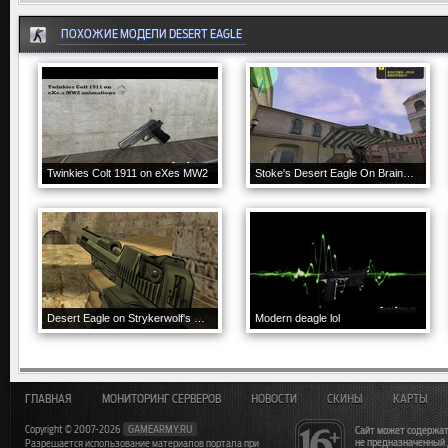
ПОХОЖИЕ МОДЕЛИ DESERT EAGLE
Twinkies Colt 1911 on eXes MW2
Stoke's Desert Eagle On BrainCollector Animations
Desert Eagle on Strykerwolf's GO anims
Modern deagle lol
ГЛАВНАЯ
МОНИТОРИНГ СЕРВЕРОВ
НОВОСТИ
СКИНЫ
КАРТЫ
Copyright © 2007-2026
GAMEARMY.RU
Сайт может содержат
не предназначенный
Разрешается использование материалов портала при