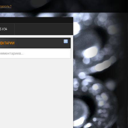
пароль?
S V34
0
ЕНТАРИИ
омментариев...