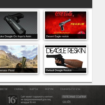
oke Deagle On IIopn's Anim
Desert Eagle reskin
berator Pistol
Default Deagle Reskin
ВОСТИ
СКИНЫ
КАРТЫ
ФОРУМ
СКАЧАТЬ CSS V34
Сайт может содержать контент,
ПОЛЕЗНЫЕ ССЫЛКИ
не предназначенный для лиц
css v34
младше 16 лет