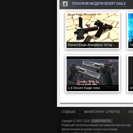
ПОХОЖИЕ МОДЕЛИ DESERT EAGLE
Desert Eagle Animations V2 by X rock X for 1.6
1.6 Desert Eagle retex
Dr
ГЛАВНАЯ
МОНИТОРИНГ СЕРВЕРОВ
НО
Copyright © 2007-2026
GAMEARMY.RU
Разрешается использование материалов портала при
обязательном указании ссылки на источник