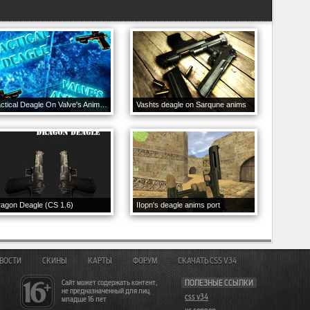
Tactical Deagle On Valve's Animation
Vashts deagle on Sarqune anims
agon Deagle (CS 1.6)
IIopn's deagle anims port
ВОСТИ
СКИНЫ
КАРТЫ
ФОРУМ
СКАЧАТЬ CSS V34
Сайт может содержать контент,
ПОЛЕЗНЫЕ ССЫЛКИ
не предназначенный для лиц
css v34
младше 16 лет