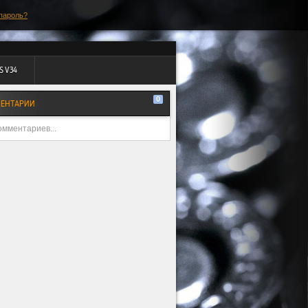
пароль?
S V34
0
ЕНТАРИИ
омментариев...