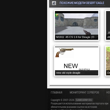
ПОХОЖИЕ МОДЕЛИ DESERT EAGLE
M1911 .45 CS 1.6 for Deagle (Optional Colors)
AM
new old style deagle
De
ГЛАВНАЯ
МОНИТОРИНГ СЕРВЕРОВ
НО
Copyright © 2007-2026
GAMEARMY.RU
Разрешается использование материалов портала при
обязательном указании ссылки на источник