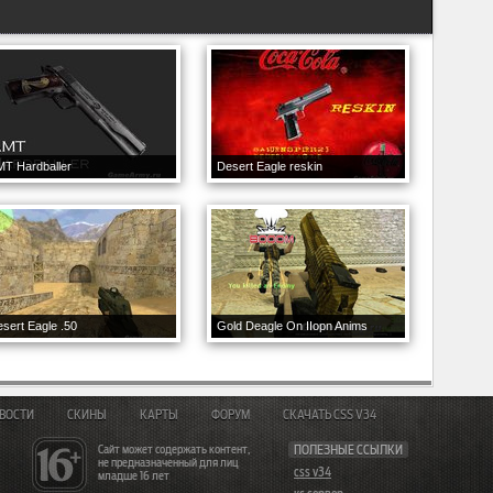
T Hardballer
Desert Eagle reskin
sert Eagle .50
Gold Deagle On IIopn Anims
ВОСТИ
СКИНЫ
КАРТЫ
ФОРУМ
СКАЧАТЬ CSS V34
Сайт может содержать контент,
ПОЛЕЗНЫЕ ССЫЛКИ
не предназначенный для лиц
css v34
младше 16 лет