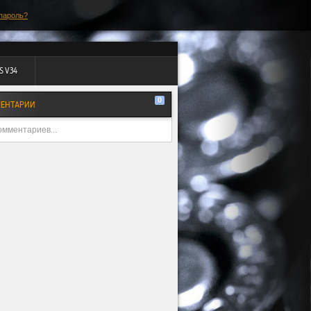
пароль?
S V34
0
ЕНТАРИИ
омментариев...