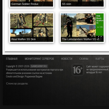
German Soldier Redux
SS skin
Real Waffen SS Skin
The Leibstandare Waffen SS v1.5 New Version!!
ГЛАВНАЯ
МОНИТОРИНГ СЕРВЕРОВ
НОВОСТИ
СКИНЫ
КАРТЫ
Copyright © 2007-2026
GAMEARMY.RU
Сайт может содержат
не предназначенный
Разрешается использование материалов портала при
младше 16 лет
обязательном указании ссылки на источник
Create and Design: Родионов Вадим
Спонсор раздела: