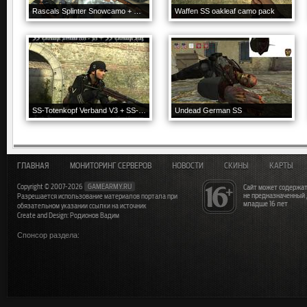
Rascals Splinter Snowcamo + Hands
Waffen SS oakleaf camo pack
SS-Totenkopf Verband V3 + SS- Flag
Undead German SS
ГЛАВНАЯ
МОНИТОРИНГ СЕРВЕРОВ
НОВОСТИ
СКИНЫ
КАРТЫ
Copyright © 2007-2026
GAMEARMY.RU
Сайт может содержат
не предназначенный
Разрешается использование материалов портала при
младше 16 лет
обязательном указании ссылки на источник
Create and Design: Родионов Вадим
Спонсор раздела: