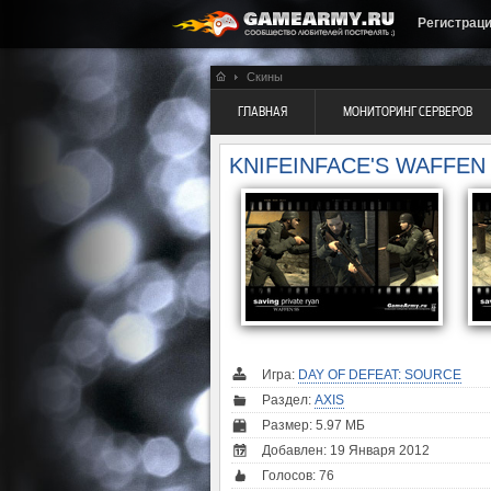
Регистрац
Скины
ГЛАВНАЯ
МОНИТОРИНГ СЕРВЕРОВ
KNIFEINFACE'S WAFFEN 
Игра:
DAY OF DEFEAT: SOURCE
Раздел:
AXIS
Размер: 5.97 МБ
Добавлен: 19 Января 2012
Голосов:
76