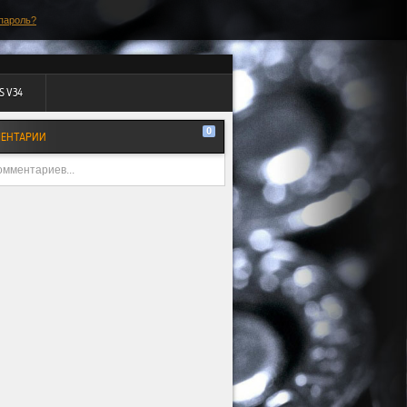
пароль?
S V34
0
ЕНТАРИИ
омментариев...