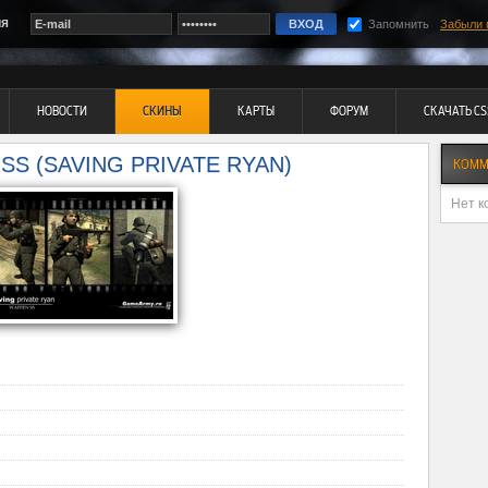
ия
Запомнить
Забыли 
НОВОСТИ
СКИНЫ
КАРТЫ
ФОРУМ
СКАЧАТЬ CS
SS (SAVING PRIVATE RYAN)
КОММ
Нет к