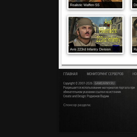
Realistic Waffen-SS
Di
Axis 223rd Infantry Division
ГЛАВНАЯ
МОНИТОРИНГ СЕРВЕРОВ
НО
Copyright © 2007-2026
GAMEARMY.RU
Разрешается использование материалов портала при
обязательном указании ссылки на источник
Create and Design: Родионов Вадим
Спонсор раздела: