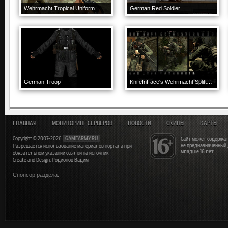
Wehrmacht Tropical Uniform
German Red Soldier
German Troop
KnifeInFace's Wehrmacht Splittertarn
ГЛАВНАЯ
МОНИТОРИНГ СЕРВЕРОВ
НОВОСТИ
СКИНЫ
КАРТЫ
Copyright © 2007-2026
GAMEARMY.RU
Сайт может содержат
не предназначенный
Разрешается использование материалов портала при
младше 16 лет
обязательном указании ссылки на источник
Create and Design: Родионов Вадим
Спонсор раздела: