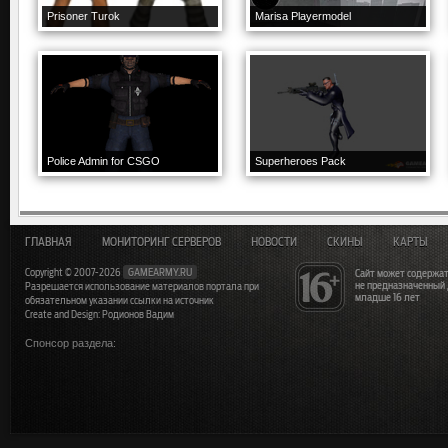
Prisoner Turok
Marisa Playermodel
Police Admin for CSGO
Superheroes Pack
ГЛАВНАЯ
МОНИТОРИНГ СЕРВЕРОВ
НОВОСТИ
СКИНЫ
КАРТЫ
Copyright © 2007-2026
GAMEARMY.RU
Сайт может содержат
не предназначенный
Разрешается использование материалов портала при
младше 16 лет
обязательном указании ссылки на источник
Create and Design: Родионов Вадим
Спонсор раздела: