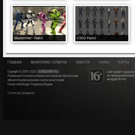
Masterchief - Halo3
CSO2 Pack2
ГЛАВНАЯ
МОНИТОРИНГ СЕРВЕРОВ
НОВОСТИ
СКИНЫ
КАРТЫ
Copyright © 2007-2026
GAMEARMY.RU
Сайт может содержат
не предназначенный
Разрешается использование материалов портала при
младше 16 лет
обязательном указании ссылки на источник
Create and Design: Родионов Вадим
Спонсор раздела: