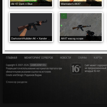
Ak-47 Dark n Blue
Wannabe's AK47
DarkstornHubbler AK + Xander anims
AK47 wacog scope
ГЛАВНАЯ
МОНИТОРИНГ СЕРВЕРОВ
НОВОСТИ
СКИНЫ
КАРТЫ
Copyright © 2007-2026
GAMEARMY.RU
Сайт может содержат
не предназначенный
Разрешается использование материалов портала при
младше 16 лет
обязательном указании ссылки на источник
Create and Design: Родионов Вадим
Спонсор раздела: