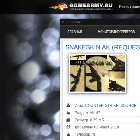
Регистрац
Скины
ГЛАВНАЯ
МОНИТОРИНГ СЕРВЕРОВ
SNAKESKIN AK (REQUES
Игра:
COUNTER-STRIKE: SOURCE
Раздел:
AK-47
Размер: 0.39 МБ
Добавлен: 02 Июля 2010
Голосов:
79