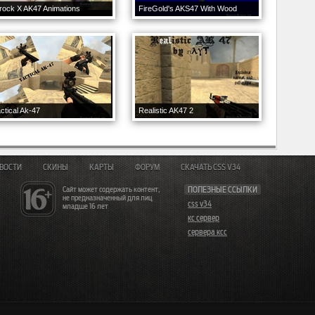
rock X AK47 Animations
FireGold's AKS47 With Wood
ctical Ak-47
Realistic AK47 2
ВОСТИ
СКИНЫ
КАРТЫ
ФОРУМ
СКАЧАТЬ CSS V34
Сайт может содержать контент,
ПОЛЕЗНЫЕ ССЫЛКИ
не предназначенный для лиц
css v34
младше 16 лет
кс сервер
сервера ксс