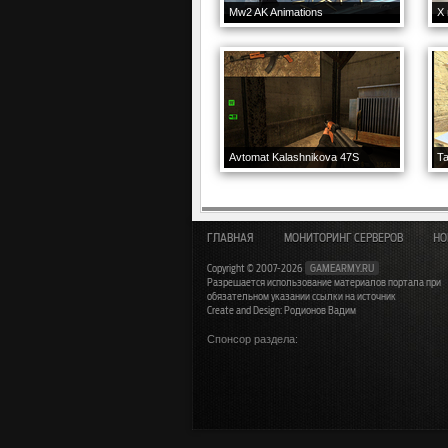
Mw2 AK Animations
X 
Avtomat Kalashnikova 47S
Ta
ГЛАВНАЯ
МОНИТОРИНГ СЕРВЕРОВ
НО
Copyright © 2007-2026
GAMEARMY.RU
Разрешается использование материалов портала при
обязательном указании ссылки на источник
Create and Design: Родионов Вадим
Спонсор раздела: