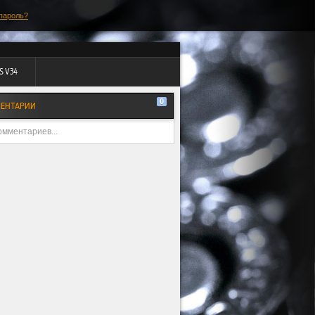
пароль?
S V34
0
ЕНТАРИИ
омментариев...